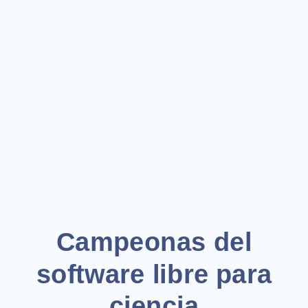
Campeonas
del
software
libre
para
ciencia
R-
Ladies
Buenos
Campeonas del
Aires
software libre para
y
ciencia