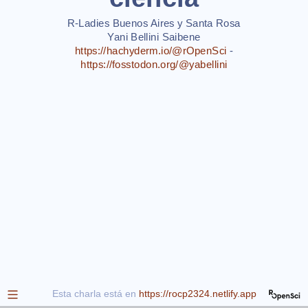
Santa
R-Ladies Buenos Aires y Santa Rosa
Rosa
Yani Bellini Saibene
https://hachyderm.io/@rOpenSci
-
Yani
https://fosstodon.org/@yabellini
Bellini
Saibene
https://hachyderm.io/@r
-
https://fosstodon.org/@ya
Esta charla está en
https://rocp2324.netlify.app